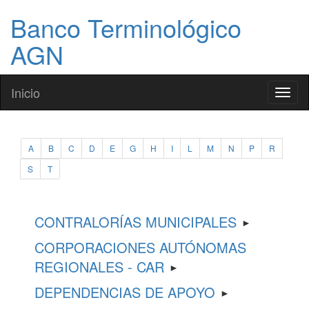
Banco Terminológico
AGN
Inicio
Toggl
naviga
A
B
C
D
E
G
H
I
L
M
N
P
R
S
T
CONTRALORÍAS MUNICIPALES
►
CORPORACIONES AUTÓNOMAS
REGIONALES - CAR
►
DEPENDENCIAS DE APOYO
►